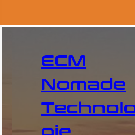
ECM
Nomade
Technol
gie