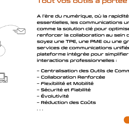
Tout vos outils à portée
A l’ère du numérique, où la rapidité 
essentielles, les
communications un
comme la solution clé pour optimis
renforcer la collaboration au sein 
soyez une TPE, une PME ou une gra
services de communications unifié
plateforme intégrée pour simplifie
interactions professionnelles :
–
Centralisation des Outils de Com
–
Collaboration Renforcée
–
Flexibilité et Mobilité
–
Sécurité et Fiabilité
–
Évolutivité
–
Réduction des Coûts
. . .