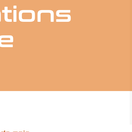
tions
e