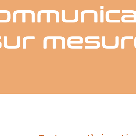
communica
sur mesur