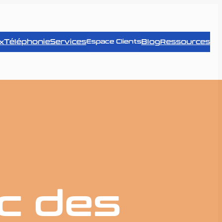
x
Téléphonie
Services
Blog
Ressources
Espace Clients
c des